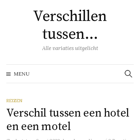
Naar
Verschillen
inhoud
springen
tussen…
Alle variaties uitgelicht
Zoeke
naar:
MENU
REIZEN
Verschil tussen een hotel
en een motel