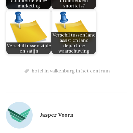
commerce en e-
bromfiets en
marketing
snorfiets?
Verschil tussen lane
assist en lane
Verschil tussen zijde
departure
en satijn
waarschuwing
hotel in valkenburg in het centrum
Jasper Voorn