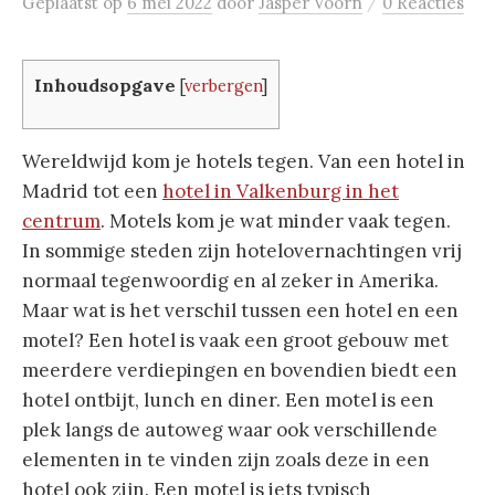
/
Geplaatst
op
6 mei 2022
door
Jasper Voorn
0 Reacties
Inhoudsopgave
[
verbergen
]
Wereldwijd kom je hotels tegen. Van een hotel in
Madrid tot een
hotel in Valkenburg in het
centrum
. Motels kom je wat minder vaak tegen.
In sommige steden zijn hotelovernachtingen vrij
normaal tegenwoordig en al zeker in Amerika.
Maar wat is het verschil tussen een hotel en een
motel? Een hotel is vaak een groot gebouw met
meerdere verdiepingen en bovendien biedt een
hotel ontbijt, lunch en diner. Een motel is een
plek langs de autoweg waar ook verschillende
elementen in te vinden zijn zoals deze in een
hotel ook zijn. Een motel is iets typisch