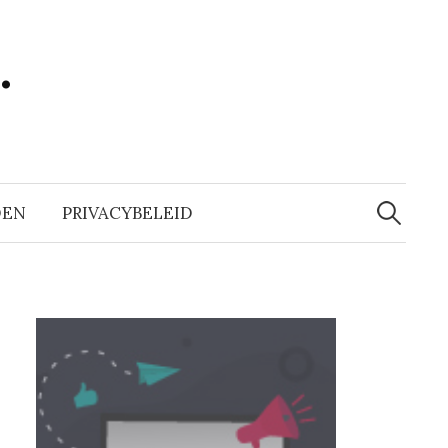
…
Zoeken
naar:
DEN
PRIVACYBELEID