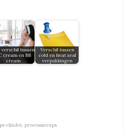
 verschil tussen
Verschil tussen
C cream en BB
cold en heat seal
cream
verpakkingen
ps vlinder
,
processierups