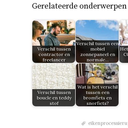
Gerelateerde onderwerpen
Verschil tussen een
Verschil tussen
mobiel
Het
contractor en
zonnepaneel en
C
freelancer
normale…
Wat is het verschil
Verschil tussen
tussen een
boucle en teddy
bromfiets en
stof
snorfiets?
eikenprocessieru