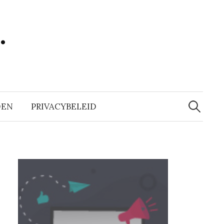
…
Zoeken
naar:
DEN
PRIVACYBELEID