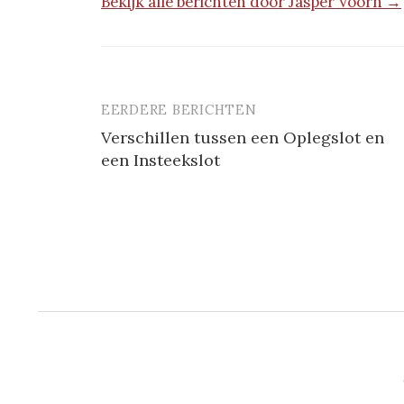
Bekijk alle berichten door Jasper Voorn →
EERDERE BERICHTEN
Berichtnavigatie
Verschillen tussen een Oplegslot en
een Insteekslot