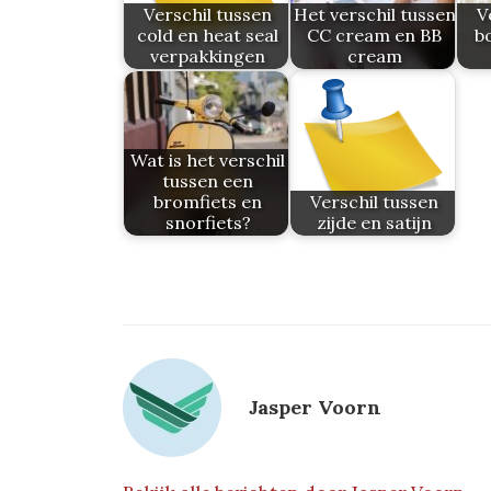
Verschil tussen
Het verschil tussen
V
cold en heat seal
CC cream en BB
b
verpakkingen
cream
Wat is het verschil
tussen een
bromfiets en
Verschil tussen
snorfiets?
zijde en satijn
Jasper Voorn