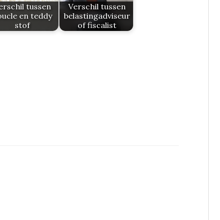
erschil tussen
Verschil tussen
oucle en teddy
belastingadviseur
stof
of fiscalist