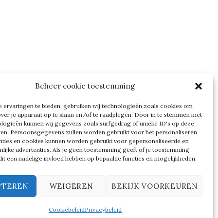
Beheer cookie toestemming
 ervaringen te bieden, gebruiken wij technologieën zoals cookies om
over je apparaat op te slaan en/of te raadplegen. Door in te stemmen met
logieën kunnen wij gegevens zoals surfgedrag of unieke ID's op deze
ken. Persoonsgegevens zullen worden gebruikt voor het personaliseren
nties en cookies kunnen worden gebruikt voor gepersonaliseerde en
nlijke advertenties. Als je geen toestemming geeft of je toestemming
n dit een nadelige invloed hebben op bepaalde functies en mogelijkheden.
PTEREN
WEIGEREN
BEKIJK VOORKEUREN
y
Cookiebeleid
Privacybeleid