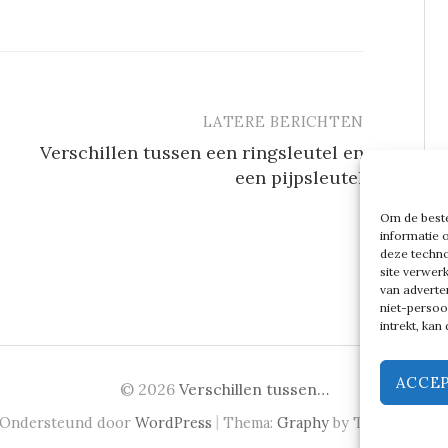
LATERE BERICHTEN
Verschillen tussen een ringsleutel en
een pijpsleutel
Om de beste
informatie 
deze techno
site verwer
van adverte
niet-persoo
intrekt, ka
ACCE
© 2026
Verschillen tussen…
|
Ondersteund door
WordPress
Thema:
Graphy
by Themegraph