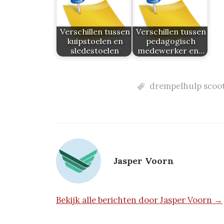
Verschillen tussen
Verschillen tussen
kuipstoelen en
pedagogisch
sledestoelen
medewerker en…
drempelhulp scoo
Jasper Voorn
Bekijk alle berichten door Jasper Voorn →