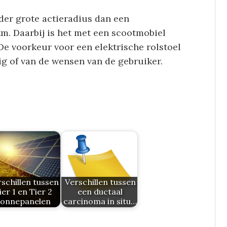
der grote actieradius dan een
m. Daarbij is het met een scootmobiel
De voorkeur voor een elektrische rolstoel
g of van de wensen van de gebruiker.
schillen tussen
Verschillen tussen
ier 1 en Tier 2
een ductaal
zonnepanelen
carcinoma in situ…