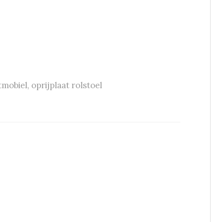
tmobiel
,
oprijplaat rolstoel