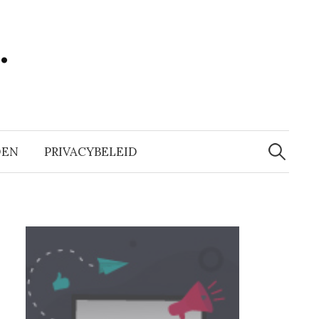
…
Zoeken
naar:
DEN
PRIVACYBELEID