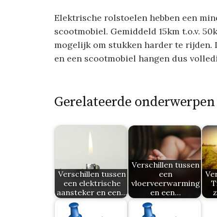
Elektrische rolstoelen hebben een min
scootmobiel. Gemiddeld 15km t.o.v. 50k
mogelijk om stukken harder te rijden. 
en een scootmobiel hangen dus volledi
Gerelateerde onderwerpen
Verschillen tussen
Verschillen tussen
een
Ver
een elektrische
vloerveerwarming
T
aansteker en een…
en een…