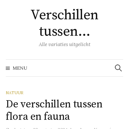
Naar
Verschillen
inhoud
springen
tussen…
Alle variaties uitgelicht
Zoeke
naar:
MENU
NATUUR
De verschillen tussen
flora en fauna