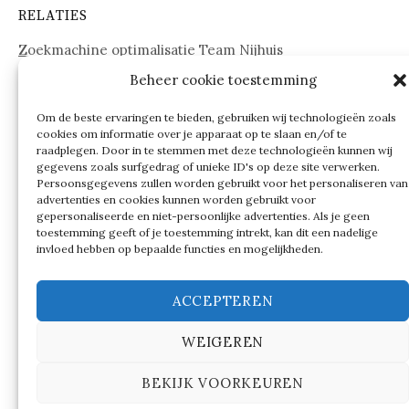
RELATIES
Zoekmachine optimalisatie Team Nijhuis
Beheer cookie toestemming
www.onderdelenwebshop24.nl
Om de beste ervaringen te bieden, gebruiken wij technologieën zoals
cookies om informatie over je apparaat op te slaan en/of te
raadplegen. Door in te stemmen met deze technologieën kunnen wij
gegevens zoals surfgedrag of unieke ID's op deze site verwerken.
Persoonsgegevens zullen worden gebruikt voor het personaliseren van
advertenties en cookies kunnen worden gebruikt voor
gepersonaliseerde en niet-persoonlijke advertenties. Als je geen
toestemming geeft of je toestemming intrekt, kan dit een nadelige
invloed hebben op bepaalde functies en mogelijkheden.
ACCEPTEREN
WEIGEREN
© 2026
Verschillen tussen…
BEKIJK VOORKEUREN
|
Ondersteund door
WordPress
Thema:
Graphy
by