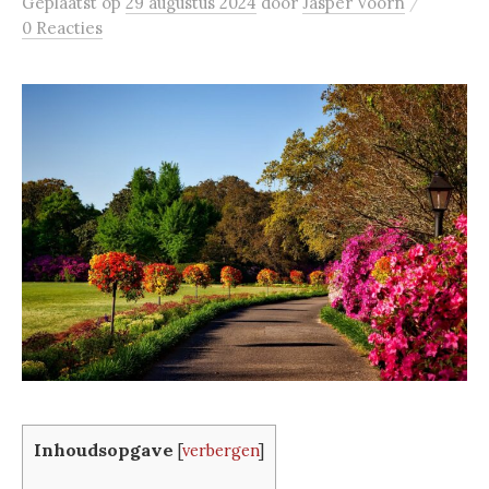
/
Geplaatst
op
29 augustus 2024
door
Jasper Voorn
0 Reacties
Inhoudsopgave
[
verbergen
]