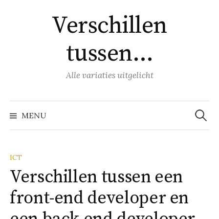
Naar
Verschillen
inhoud
springen
tussen…
Alle variaties uitgelicht
Zoeke
naar:
MENU
ICT
Verschillen tussen een
front-end developer en