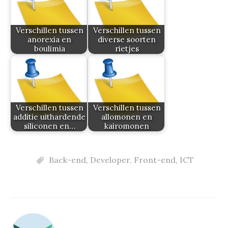
Verschillen tussen
Verschillen tussen
anorexia en
diverse soorten
boulimia
rietjes
Verschillen tussen
Verschillen tussen
additie uithardende
allomonen en
siliconen en…
kairomonen
Back-end
,
Developer
,
Front-end
,
ICT