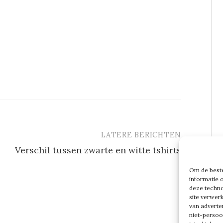
LATERE BERICHTEN
Verschil tussen zwarte en witte tshirts
Om de beste
informatie 
deze techno
site verwer
van adverte
niet-persoo