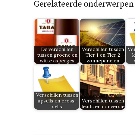
Gerelateerde onderwerpen
De verschillen
Verschillen tussen
Ver
tussen groene en
Tier 1 en Tier 2
k
witte asperges
zonnepanelen
Verschillen tussen
upsells en cross-
Verschillen tussen
sells
leads en conversie