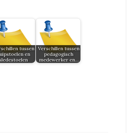
schillen tussen
Verschillen tussen
uipstoelen en
pedagogisch
sledestoelen
medewerker en…