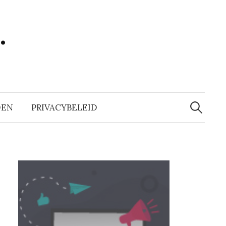
…
Zoeken
naar:
DEN
PRIVACYBELEID