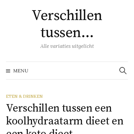
Naar
Verschillen
inhoud
springen
tussen…
Alle variaties uitgelicht
Zoeke
naar:
MENU
ETEN & DRINKEN
Verschillen tussen een
koolhydraatarm dieet en