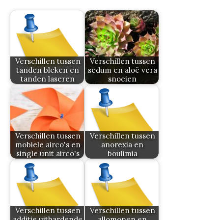
Verschillen tussen
Verschillen tussen
tanden bleken en
sedum en aloë vera
tanden laseren
snoeien
Verschillen tussen
Verschillen tussen
mobiele airco's en
anorexia en
single unit airco's
boulimia
Verschillen tussen
Verschillen tussen
additie uithardende
allomonen en