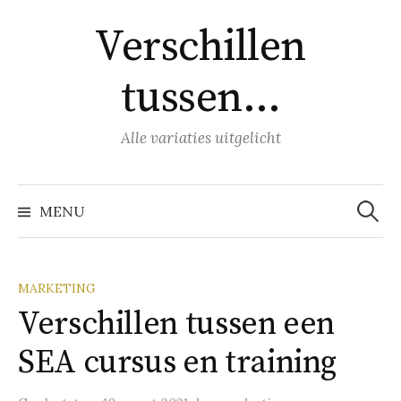
Naar
Verschillen
inhoud
springen
tussen…
Alle variaties uitgelicht
Zoeke
naar:
MENU
MARKETING
Verschillen tussen een
SEA cursus en training