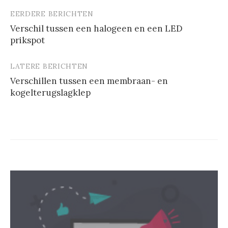
EERDERE BERICHTEN
Berichtnavigatie
Verschil tussen een halogeen en een LED
prikspot
LATERE BERICHTEN
Verschillen tussen een membraan- en
kogelterugslagklep