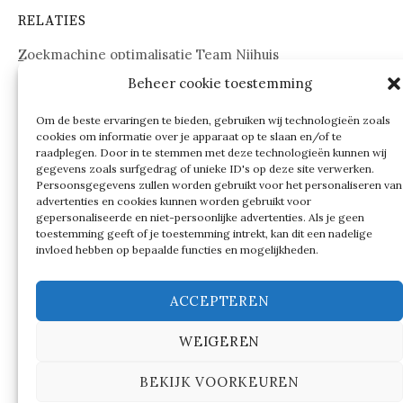
RELATIES
Zoekmachine optimalisatie Team Nijhuis
Beheer cookie toestemming
www.onderdelenwebshop24.nl
Om de beste ervaringen te bieden, gebruiken wij technologieën zoals
cookies om informatie over je apparaat op te slaan en/of te
raadplegen. Door in te stemmen met deze technologieën kunnen wij
gegevens zoals surfgedrag of unieke ID's op deze site verwerken.
Persoonsgegevens zullen worden gebruikt voor het personaliseren van
advertenties en cookies kunnen worden gebruikt voor
gepersonaliseerde en niet-persoonlijke advertenties. Als je geen
toestemming geeft of je toestemming intrekt, kan dit een nadelige
invloed hebben op bepaalde functies en mogelijkheden.
ACCEPTEREN
WEIGEREN
© 2026
Verschillen tussen…
BEKIJK VOORKEUREN
|
Ondersteund door
WordPress
Thema:
Graphy
by