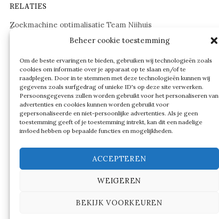
RELATIES
Zoekmachine optimalisatie Team Nijhuis
Beheer cookie toestemming
www.onderdelenwebshop24.nl
Om de beste ervaringen te bieden, gebruiken wij technologieën zoals
cookies om informatie over je apparaat op te slaan en/of te
raadplegen. Door in te stemmen met deze technologieën kunnen wij
gegevens zoals surfgedrag of unieke ID's op deze site verwerken.
Persoonsgegevens zullen worden gebruikt voor het personaliseren van
advertenties en cookies kunnen worden gebruikt voor
gepersonaliseerde en niet-persoonlijke advertenties. Als je geen
toestemming geeft of je toestemming intrekt, kan dit een nadelige
invloed hebben op bepaalde functies en mogelijkheden.
ACCEPTEREN
WEIGEREN
© 2026
Verschillen tussen…
BEKIJK VOORKEUREN
|
Ondersteund door
WordPress
Thema:
Graphy
by
Themegraphy