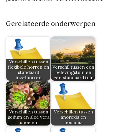
Gerelateerde onderwerpen
Verschillen tussen
flexibele horren en
Verschil tussen een
standaard
belevingstuin en
inzethorren
een standaard tuin
Verschillen tussen
Verschillen tussen
sedum en aloë vera
anorexia en
snoeien
boulimia