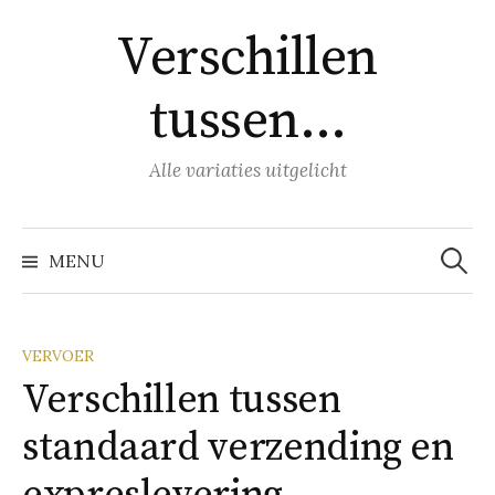
Naar
Verschillen
inhoud
springen
tussen…
Alle variaties uitgelicht
Zoeke
naar:
MENU
VERVOER
Verschillen tussen
standaard verzending en