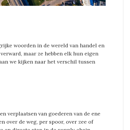
grijke woorden in de wereld van handel en
r verward, maar ze hebben elk hun eigen
gaan we kijken naar het verschil tussen
 en verplaatsen van goederen van de ene
en over de weg, per spoor, over zee of
e en directe stap in de supply chain.