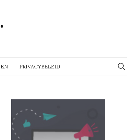
…
Zoeken
naar:
DEN
PRIVACYBELEID