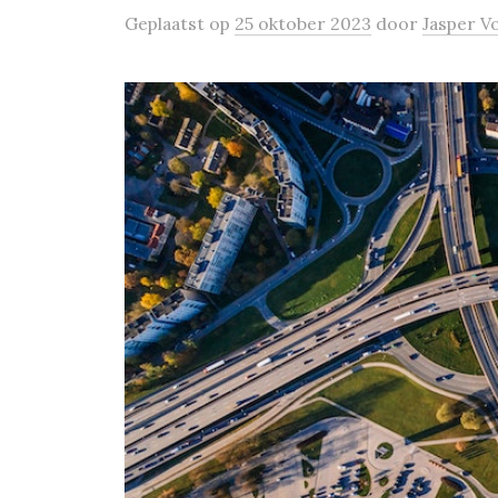
Geplaatst
op
25 oktober 2023
door
Jasper V