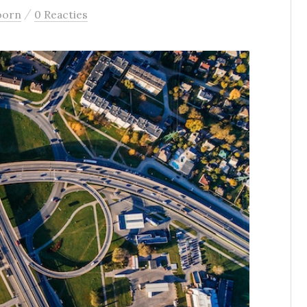
/
oorn
0 Reacties