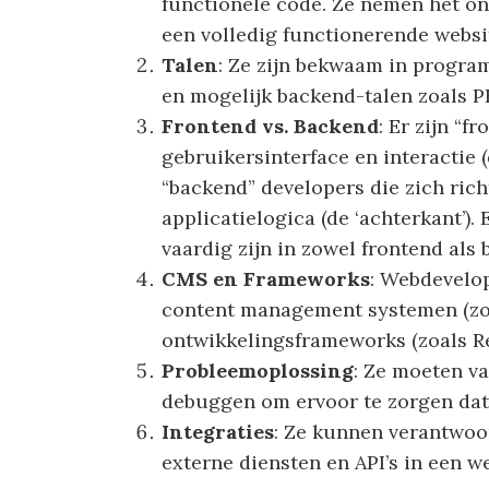
functionele code. Ze nemen het o
een volledig functionerende websi
Talen
: Ze zijn bekwaam in progra
en mogelijk backend-talen zoals PH
Frontend vs. Backend
: Er zijn “f
gebruikersinterface en interactie (
“backend” developers die zich rich
applicatielogica (de ‘achterkant’). 
vaardig zijn in zowel frontend als
CMS en Frameworks
: Webdevelo
content management systemen (zoa
ontwikkelingsframeworks (zoals Rea
Probleemoplossing
: Ze moeten v
debuggen om ervoor te zorgen dat 
Integraties
: Ze kunnen verantwoor
externe diensten en API’s in een we