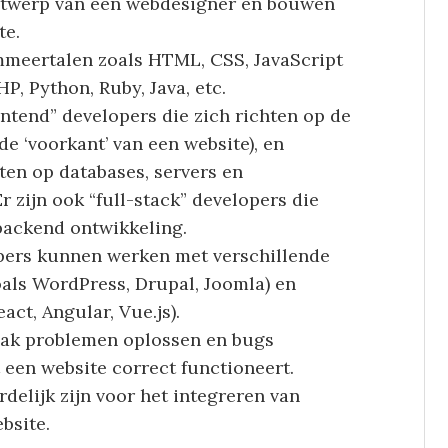
ntwerp van een webdesigner en bouwen
te.
mmeertalen zoals HTML, CSS, JavaScript
P, Python, Ruby, Java, etc.
rontend” developers die zich richten op de
de ‘voorkant’ van een website), en
ten op databases, servers en
Er zijn ook “full-stack” developers die
 backend ontwikkeling.
pers kunnen werken met verschillende
ls WordPress, Drupal, Joomla) en
ct, Angular, Vue.js).
aak problemen oplossen en bugs
een website correct functioneert.
delijk zijn voor het integreren van
bsite.