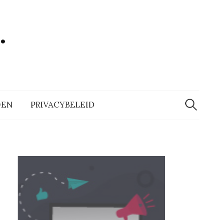
…
Zoeken
naar:
DEN
PRIVACYBELEID