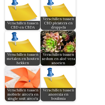
Verschillen tussen
Verschillen tussen
CBD pleisters en
CBD en CBDA
druppels
Verschillen tussen
Verschillen tussen
metalen en houten
sedum en aloë vera
hekken
snoeien
Verschillen tussen
Verschillen tussen
mobiele airco's en
anorexia en
single unit airco's
boulimia