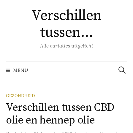
Naar
Verschillen
inhoud
springen
tussen…
Alle variaties uitgelicht
Zoeke
naar:
MENU
GEZONDHEID
Verschillen tussen CBD
olie en hennep olie