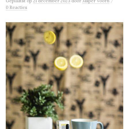
/
Geplaatst
op
21 december 2023
door
Jasper Voorn
0 Reacties