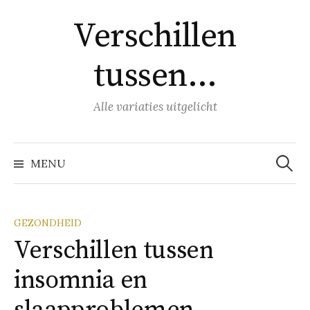
Naar
Verschillen
inhoud
springen
tussen…
Alle variaties uitgelicht
Zoeke
naar:
MENU
GEZONDHEID
Verschillen tussen
insomnia en