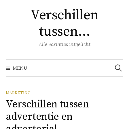
Naar
Verschillen
inhoud
springen
tussen…
Alle variaties uitgelicht
Zoeke
naar:
MENU
MARKETING
Verschillen tussen
advertentie en