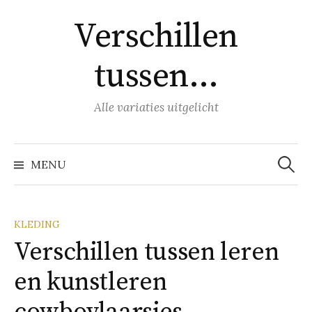
Naar
Verschillen
inhoud
springen
tussen…
Alle variaties uitgelicht
Zoeke
naar:
MENU
KLEDING
Verschillen tussen leren
en kunstleren