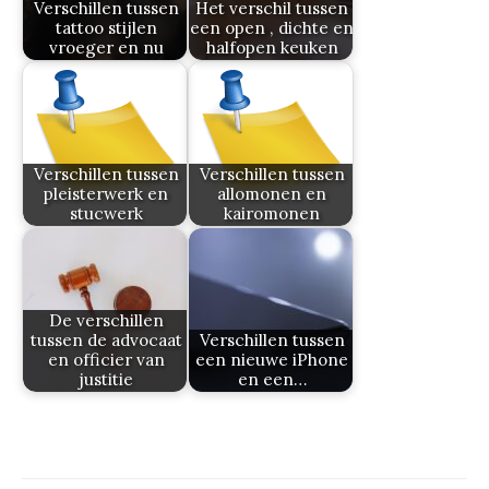
Verschillen tussen
Het verschil tussen
tattoo stijlen
een open , dichte en
vroeger en nu
halfopen keuken
Verschillen tussen
Verschillen tussen
pleisterwerk en
allomonen en
stucwerk
kairomonen
De verschillen
tussen de advocaat
Verschillen tussen
en officier van
een nieuwe iPhone
justitie
en een…