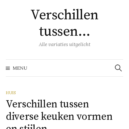
Naar
Verschillen
inhoud
springen
tussen…
Alle variaties uitgelicht
Zoeke
naar:
MENU
HUIS
Verschillen tussen
diverse keuken vormen