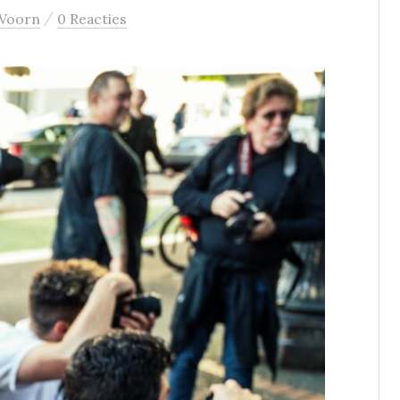
/
 Voorn
0 Reacties