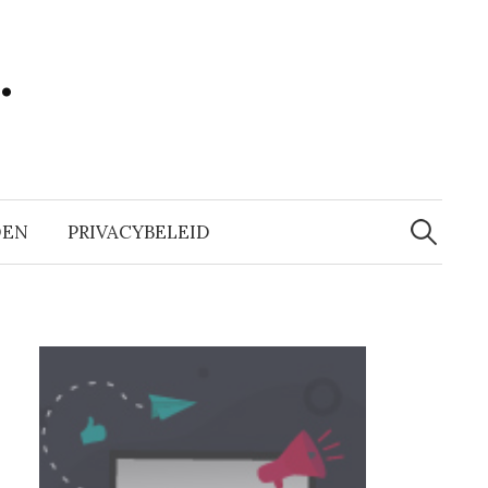
…
Zoeken
naar:
DEN
PRIVACYBELEID