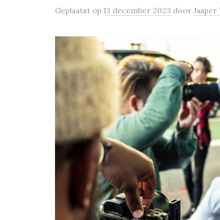
Geplaatst
op
13 december 2023
door
Jasper