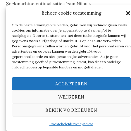
Zoekmachine optimalisatie Team Nijhuis
Beheer cookie toestemming
www.onderdelenwebshop24.nl
Om de beste ervaringen te bieden, gebruiken wij technologieën zoals
cookies om informatie over je apparaat op te slaan en/of te
raadplegen. Door in te stemmen met deze technologieën kunnen wij
gegevens zoals surfgedrag of unieke ID's op deze site verwerken.
Persoonsgegevens zullen worden gebruikt voor het personaliseren van
advertenties en cookies kunnen worden gebruikt voor
gepersonaliseerde en niet-persoonlijke advertenties. Als je geen
toestemming geeft of je toestemming intrekt, kan dit een nadelige
invloed hebben op bepaalde functies en mogelijkheden.
ACCEPTEREN
WEIGEREN
© 2026
Verschillen tussen…
BEKIJK VOORKEUREN
|
Ondersteund door
WordPress
Thema:
Graphy
by
Themegraphy
Cookiebeleid
Privacybeleid