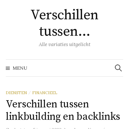
Naar
Verschillen
inhoud
springen
tussen…
Alle variaties uitgelicht
Zoeke
naar:
MENU
DIENSTEN
FINANCIEEL
/
Verschillen tussen
linkbuilding en backlinks