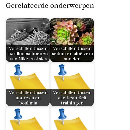
Gerelateerde onderwerpen
Verschillen tussen
Verschillen tussen
hardloopschoenen
sedum en aloë vera
van Nike en Asics
snoeien
Verschillen tussen
Verschillen tussen
anorexia en
alle Lean Belt
boulimia
trainingen