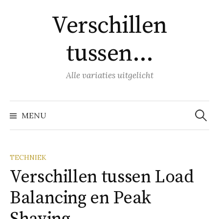
Naar
Verschillen
inhoud
springen
tussen…
Alle variaties uitgelicht
Zoeke
naar:
MENU
TECHNIEK
Verschillen tussen Load
Balancing en Peak