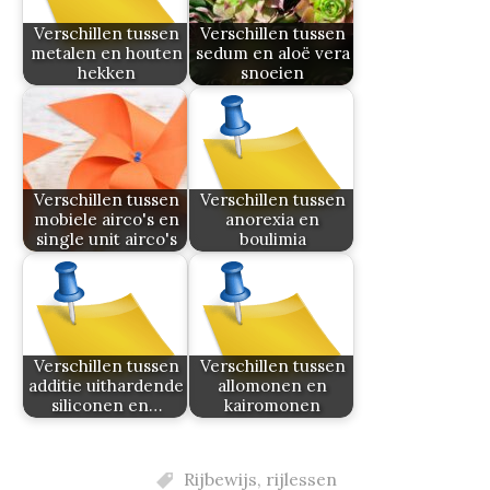
Verschillen tussen
Verschillen tussen
metalen en houten
sedum en aloë vera
hekken
snoeien
Verschillen tussen
Verschillen tussen
mobiele airco's en
anorexia en
single unit airco's
boulimia
Verschillen tussen
Verschillen tussen
additie uithardende
allomonen en
siliconen en…
kairomonen
Rijbewijs
,
rijlessen