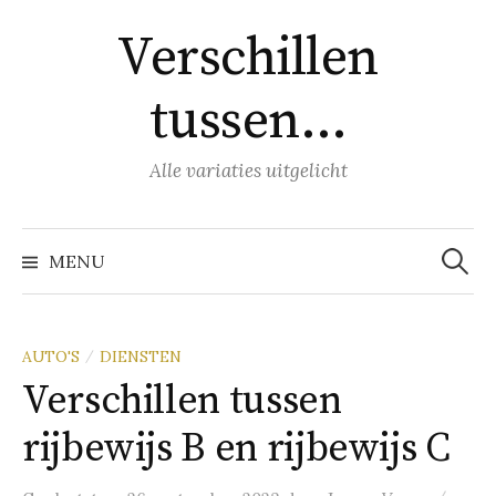
Naar
Verschillen
inhoud
springen
tussen…
Alle variaties uitgelicht
Zoeke
naar:
MENU
AUTO'S
DIENSTEN
/
Verschillen tussen
rijbewijs B en rijbewijs C