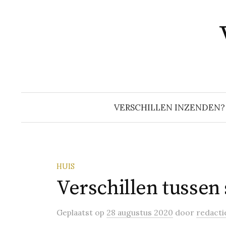
Naar
inhoud
springen
VERSCHILLEN INZENDEN?
HUIS
Verschillen tussen
Geplaatst
op
28 augustus 2020
door
redacti