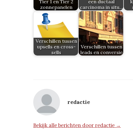
Tier 1 en Tier 2
een ductaal
k
zonnepanelen
carcinoma in situ…
Verschillen tussen
upsells en cross-
Verschillen tussen
sells
leads en conversie
redactie
Bekijk alle berichten door redactie →