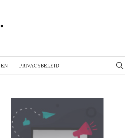
…
Zoeken
naar:
DEN
PRIVACYBELEID