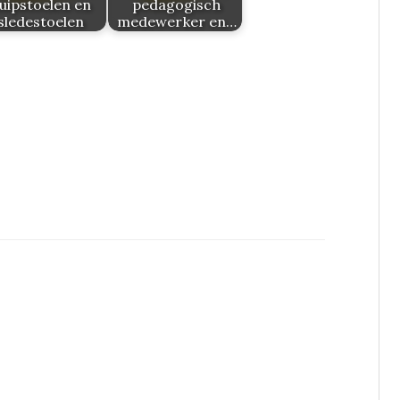
uipstoelen en
pedagogisch
sledestoelen
medewerker en…