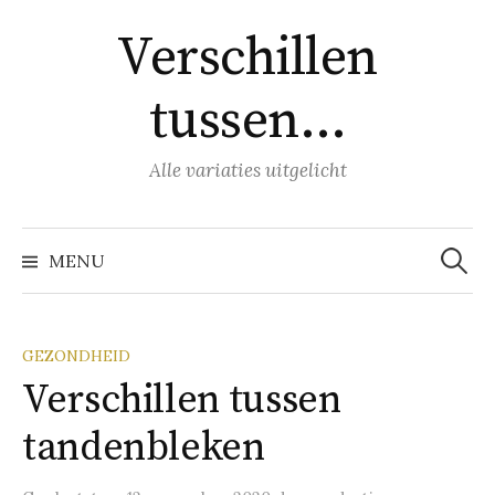
Naar
Verschillen
inhoud
springen
tussen…
Alle variaties uitgelicht
Zoeke
naar:
MENU
GEZONDHEID
Verschillen tussen
tandenbleken