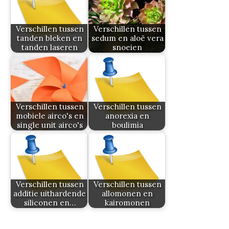
Verschillen tussen
Verschillen tussen
tanden bleken en
sedum en aloë vera
tanden laseren
snoeien
Verschillen tussen
Verschillen tussen
mobiele airco's en
anorexia en
single unit airco's
boulimia
Verschillen tussen
Verschillen tussen
additie uithardende
allomonen en
siliconen en…
kairomonen