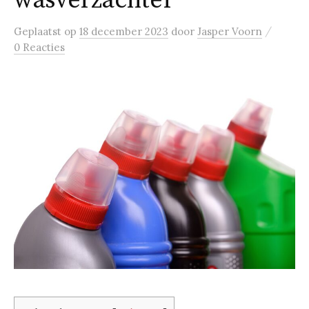
wasverzachter
/
Geplaatst
op
18 december 2023
door
Jasper Voorn
0 Reacties