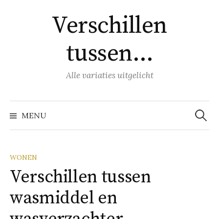
Naar
Verschillen
inhoud
springen
tussen…
Alle variaties uitgelicht
Zoeke
naar:
MENU
WONEN
Verschillen tussen
wasmiddel en