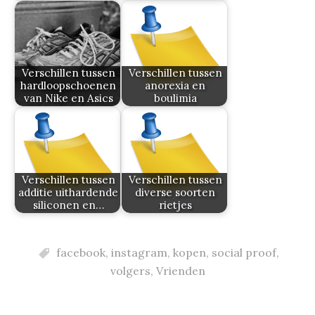
Verschillen tussen
Verschillen tussen
hardloopschoenen
anorexia en
van Nike en Asics
boulimia
Verschillen tussen
Verschillen tussen
additie uithardende
diverse soorten
siliconen en…
rietjes
facebook
,
instagram
,
kopen
,
social proof
,
volgers
,
Vrienden