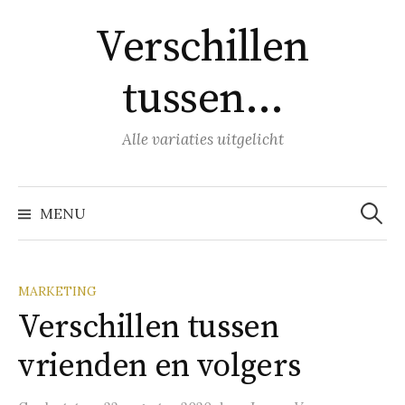
Naar
Verschillen
inhoud
springen
tussen…
Alle variaties uitgelicht
Zoeke
naar:
MENU
MARKETING
Verschillen tussen
vrienden en volgers