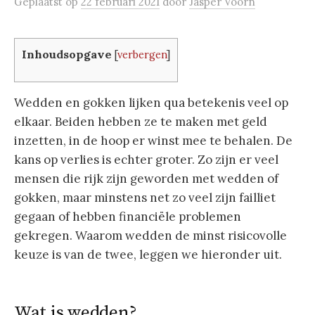
Geplaatst
op
22 februari 2021
door
Jasper Voorn
Inhoudsopgave
[
verbergen
]
Wedden en gokken lijken qua betekenis veel op
elkaar. Beiden hebben ze te maken met geld
inzetten, in de hoop er winst mee te behalen. De
kans op verlies is echter groter. Zo zijn er veel
mensen die rijk zijn geworden met wedden of
gokken, maar minstens net zo veel zijn failliet
gegaan of hebben financiële problemen
gekregen. Waarom wedden de minst risicovolle
keuze is van de twee, leggen we hieronder uit.
Wat is wedden?