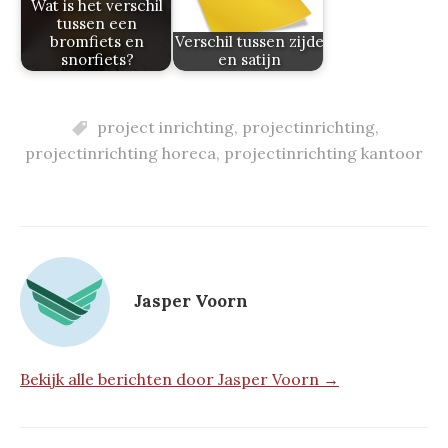
Wat is het verschil
tussen een
bromfiets en
Verschil tussen zijde
snorfiets?
en satijn
project inrichting
,
projectinrichting
,
projectinrichting horeca
,
projectinrichting kantoor
Jasper Voorn
Bekijk alle berichten door Jasper Voorn →