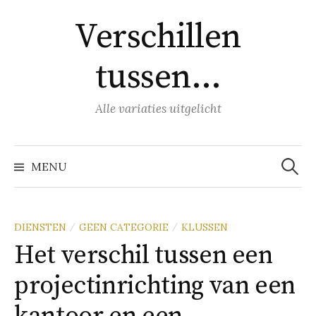
Naar
Verschillen
inhoud
springen
tussen…
Alle variaties uitgelicht
Zoeke
naar:
MENU
DIENSTEN
GEEN CATEGORIE
KLUSSEN
/
/
Het verschil tussen een
projectinrichting van een