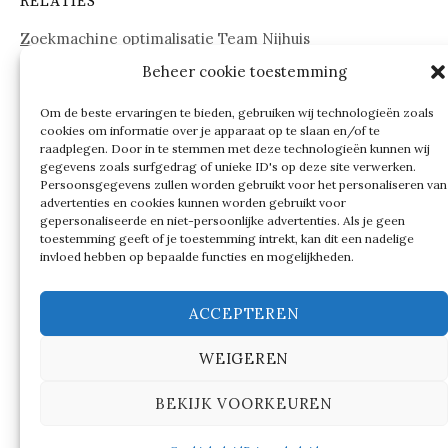
RELATIES
Zoekmachine optimalisatie Team Nijhuis
Beheer cookie toestemming
www.onderdelenwebshop24.nl
Om de beste ervaringen te bieden, gebruiken wij technologieën zoals
cookies om informatie over je apparaat op te slaan en/of te
raadplegen. Door in te stemmen met deze technologieën kunnen wij
gegevens zoals surfgedrag of unieke ID's op deze site verwerken.
Persoonsgegevens zullen worden gebruikt voor het personaliseren van
advertenties en cookies kunnen worden gebruikt voor
gepersonaliseerde en niet-persoonlijke advertenties. Als je geen
toestemming geeft of je toestemming intrekt, kan dit een nadelige
invloed hebben op bepaalde functies en mogelijkheden.
ACCEPTEREN
WEIGEREN
© 2026
Verschillen tussen…
BEKIJK VOORKEUREN
|
Ondersteund door
WordPress
Thema:
Graphy
by
Themegraphy