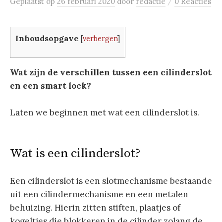
/
Geplaatst
op
26 februari 2020
door
redactie
0 Reacties
Inhoudsopgave
[
verbergen
]
Wat zijn de verschillen tussen een cilinderslot
en een smart lock?
Laten we beginnen met wat een cilinderslot is.
Wat is een cilinderslot?
Een cilinderslot is een slotmechanisme bestaande
uit een cilindermechanisme en een metalen
behuizing. Hierin zitten stiften, plaatjes of
kogeltjes die blokkeren in de cilinder zolang de