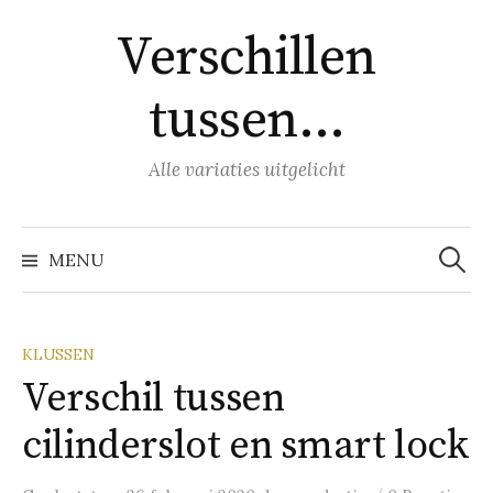
Naar
Verschillen
inhoud
springen
tussen…
Alle variaties uitgelicht
Zoeke
naar:
MENU
KLUSSEN
Verschil tussen
cilinderslot en smart lock