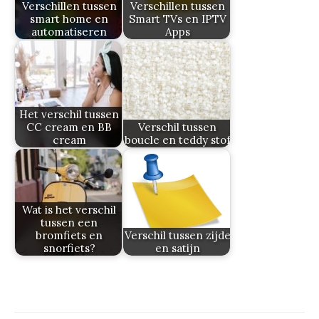
Verschillen tussen
Verschillen tussen
smart home en
Smart TVs en IPTV
automatiseren
Apps
Het verschil tussen
CC cream en BB
Verschil tussen
cream
boucle en teddy stof
Wat is het verschil
tussen een
bromfiets en
Verschil tussen zijde
snorfiets?
en satijn