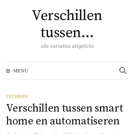
Naar
Verschillen
inhoud
springen
tussen…
Alle variaties uitgelicht
Zoeke
naar:
MENU
TECHNIEK
Verschillen tussen smart
home en automatiseren