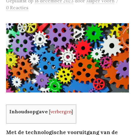
/
Geplaatst
op
18 december 2023
door
Jasper Voorn
0 Reacties
Inhoudsopgave
[
verbergen
]
Met de technologische vooruitgang van de