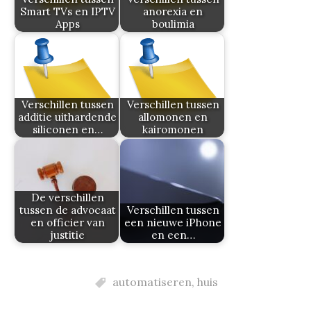
Smart TVs en IPTV
anorexia en
Apps
boulimia
Verschillen tussen
Verschillen tussen
additie uithardende
allomonen en
siliconen en…
kairomonen
De verschillen
tussen de advocaat
Verschillen tussen
en officier van
een nieuwe iPhone
justitie
en een…
automatiseren
,
huis