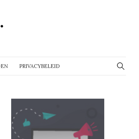
…
Zoeken
naar:
DEN
PRIVACYBELEID