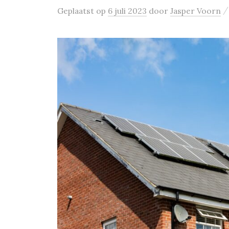
Geplaatst
op
6 juli 2023
door
Jasper Voorn