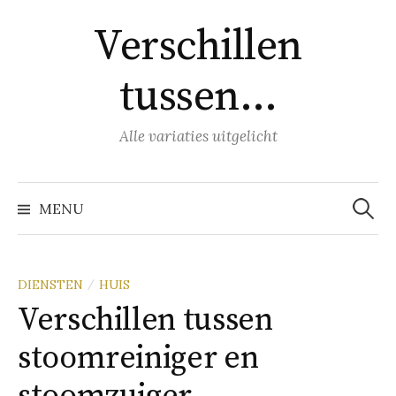
Naar
Verschillen
inhoud
springen
tussen…
Alle variaties uitgelicht
Zoeke
naar:
MENU
DIENSTEN
HUIS
/
Verschillen tussen
stoomreiniger en