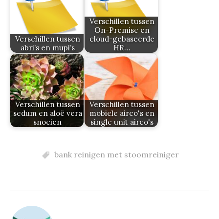
Verschillen tussen
On-Premise en
Verschillen tussen
cloud-gebaseerde
abri’s en mupi’s
HR…
Verschillen tussen
Verschillen tussen
sedum en aloë vera
mobiele airco's en
snoeien
single unit airco's
bank reinigen met stoomreiniger