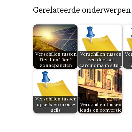
Gerelateerde onderwerpen
Verschillen tussen
Verschillen tussen
Ver
Tier 1 en Tier 2
een ductaal
k
zonnepanelen
carcinoma in situ…
Verschillen tussen
upsells en cross-
Verschillen tussen
sells
leads en conversie