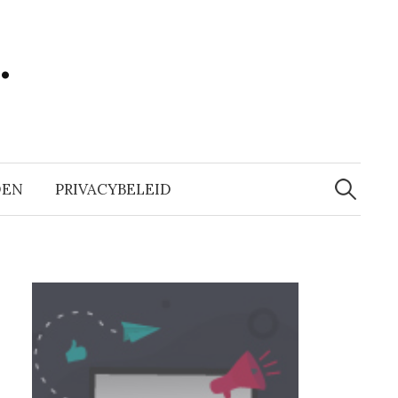
…
Zoeken
naar:
DEN
PRIVACYBELEID