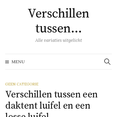
Naar
Verschillen
inhoud
springen
tussen…
Alle variaties uitgelicht
Zoeke
naar:
MENU
GEEN CATEGORIE
Verschillen tussen een
daktent luifel en een