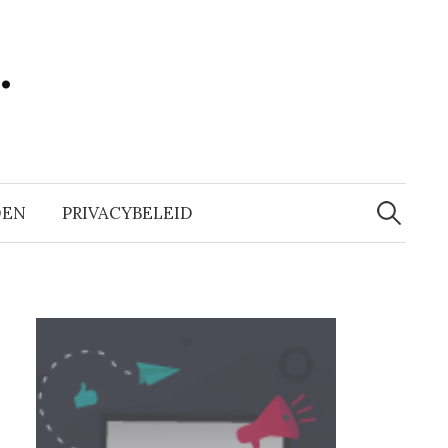
…
Zoeken
naar:
DEN
PRIVACYBELEID