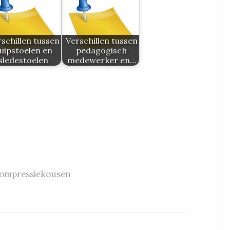
schillen tussen
Verschillen tussen
uipstoelen en
pedagogisch
sledestoelen
medewerker en…
compressiekousen