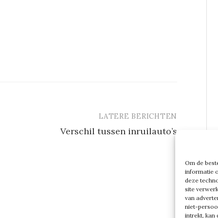
LATERE BERICHTEN
Verschil tussen inruilauto’s
Om de beste
informatie 
deze techno
site verwer
van adverte
niet-persoo
intrekt, ka