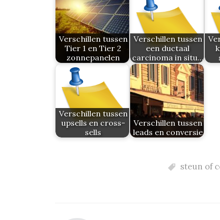
Verschillen tussen
Verschillen tussen
Ver
Tier 1 en Tier 2
een ductaal
k
zonnepanelen
carcinoma in situ…
Verschillen tussen
upsells en cross-
Verschillen tussen
sells
leads en conversie
steun of 