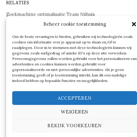
RELATIES
Zoekmachine optimalisatie Team Nijhuis
Beheer cookie toestemming
www.onderdelenwebshop24.nl
Om de beste ervaringen te bieden, gebruiken wij technologieën zoals
cookies om informatie over je apparaat op te slaan en/of te
raadplegen. Door in te stemmen met deze technologieën kunnen wij
gegevens zoals surfgedrag of unieke ID's op deze site verwerken.
Persoonsgegevens zullen worden gebruikt voor het personaliseren van
advertenties en cookies kunnen worden gebruikt voor
gepersonaliseerde en niet-persoonlijke advertenties. Als je geen
toestemming geeft of je toestemming intrekt, kan dit een nadelige
invloed hebben op bepaalde functies en mogelijkheden.
ACCEPTEREN
WEIGEREN
© 2026
Verschillen tussen…
BEKIJK VOORKEUREN
|
Ondersteund door
WordPress
Thema:
Graphy
by
Themegraphy