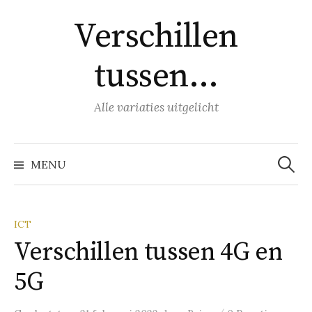
Naar
Verschillen
inhoud
springen
tussen…
Alle variaties uitgelicht
Zoeke
naar:
MENU
ICT
Verschillen tussen 4G en
5G