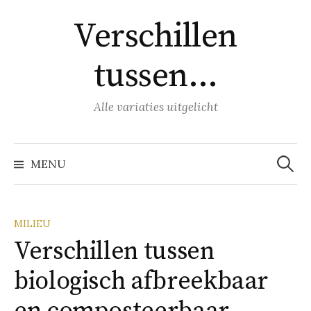
Naar
Verschillen
inhoud
springen
tussen…
Alle variaties uitgelicht
Zoeke
naar:
MENU
MILIEU
Verschillen tussen
biologisch afbreekbaar