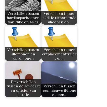
Verschillen tussen
Verschillen tussen
hardloopschoenen
additie uithardende
van Nike en Asics
siliconen en…
Verschillen tussen
Verschillen tussen
allomonen en
outplacementtrajec
kairomonen
t en…
De verschillen
tussen de advocaat
Verschillen tussen
en officier van
een nieuwe iPhone
justitie
en een…