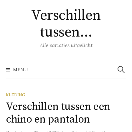
Naar
Verschillen
inhoud
springen
tussen…
Alle variaties uitgelicht
Zoeke
naar:
MENU
KLEDING
Verschillen tussen een
chino en pantalon