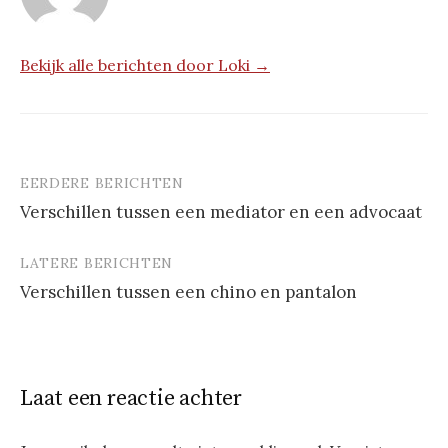
Bekijk alle berichten door Loki →
EERDERE BERICHTEN
Berichtnavigatie
Verschillen tussen een mediator en een advocaat
LATERE BERICHTEN
Verschillen tussen een chino en pantalon
Laat een reactie achter