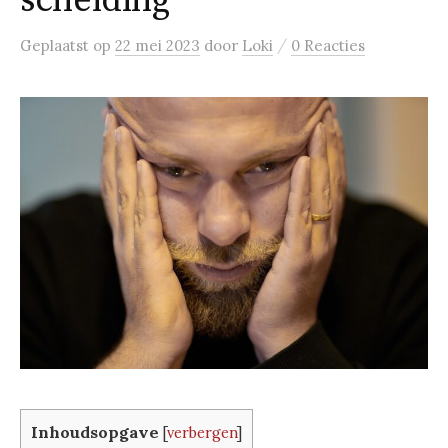
scheiding
/
Geplaatst
op
22 mei 2023
door
Loki
0 Reacties
Inhoudsopgave
[
verbergen
]