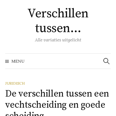
Naar
Verschillen
inhoud
springen
tussen…
Alle variaties uitgelicht
Zoeke
naar:
MENU
JURIDISCH
De verschillen tussen een
vechtscheiding en goede