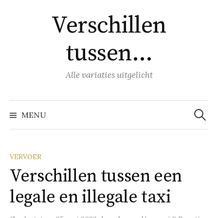
Naar
Verschillen
inhoud
springen
tussen…
Alle variaties uitgelicht
Zoeke
naar:
MENU
VERVOER
Verschillen tussen een
legale en illegale taxi