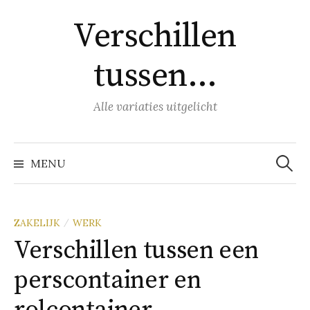
Naar
Verschillen
inhoud
springen
tussen…
Alle variaties uitgelicht
Zoeke
naar:
MENU
ZAKELIJK
WERK
/
Verschillen tussen een
perscontainer en