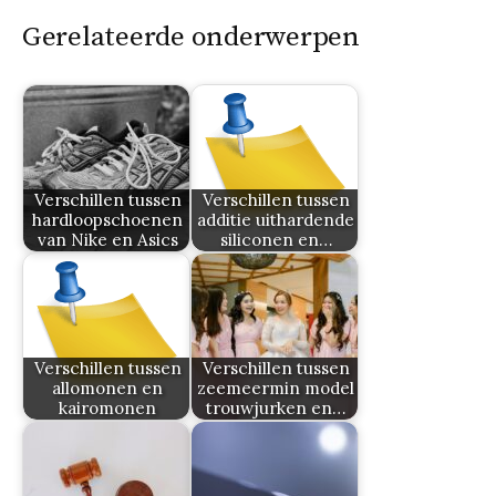
Gerelateerde onderwerpen
Verschillen tussen
Verschillen tussen
hardloopschoenen
additie uithardende
van Nike en Asics
siliconen en…
Verschillen tussen
Verschillen tussen
allomonen en
zeemeermin model
kairomonen
trouwjurken en…