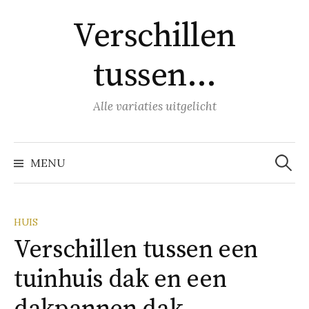
Naar
Verschillen
inhoud
springen
tussen…
Alle variaties uitgelicht
Zoeke
naar:
MENU
HUIS
Verschillen tussen een
tuinhuis dak en een