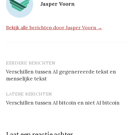
Jasper Voorn
Bekijk alle berichten door Jasper Voorn →
EERDERE BERICHTEN
Berichtnavigatie
Verschillen tussen AI gegenereerde tekst en
menselijke tekst
LATERE BERICHTEN
Verschillen tussen AI bitcoin en niet AI bitcoin
Laat een reactie achter