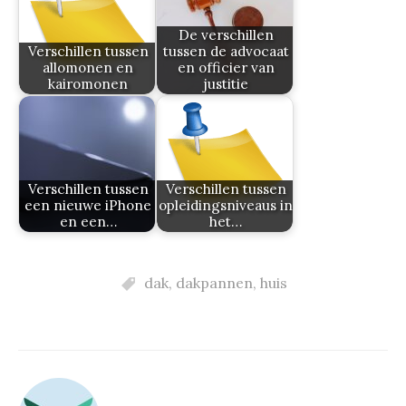
De verschillen
Verschillen tussen
tussen de advocaat
allomonen en
en officier van
kairomonen
justitie
Verschillen tussen
Verschillen tussen
een nieuwe iPhone
opleidingsniveaus in
en een…
het…
dak
,
dakpannen
,
huis