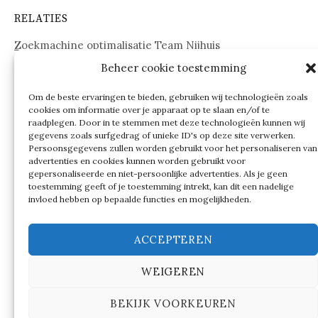
RELATIES
Zoekmachine optimalisatie Team Nijhuis
Beheer cookie toestemming
www.onderdelenwebshop24.nl
Om de beste ervaringen te bieden, gebruiken wij technologieën zoals
cookies om informatie over je apparaat op te slaan en/of te
raadplegen. Door in te stemmen met deze technologieën kunnen wij
gegevens zoals surfgedrag of unieke ID's op deze site verwerken.
Persoonsgegevens zullen worden gebruikt voor het personaliseren van
advertenties en cookies kunnen worden gebruikt voor
gepersonaliseerde en niet-persoonlijke advertenties. Als je geen
toestemming geeft of je toestemming intrekt, kan dit een nadelige
invloed hebben op bepaalde functies en mogelijkheden.
ACCEPTEREN
WEIGEREN
© 2026
Verschillen tussen…
BEKIJK VOORKEUREN
|
Ondersteund door
WordPress
Thema:
Graphy
by