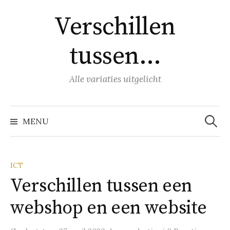
Naar
Verschillen
inhoud
springen
tussen…
Alle variaties uitgelicht
Zoeke
naar:
MENU
ICT
Verschillen tussen een
webshop en een website