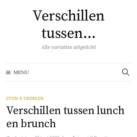
Naar
Verschillen
inhoud
springen
tussen…
Alle variaties uitgelicht
Zoeke
naar:
MENU
ETEN & DRINKEN
Verschillen tussen lunch
en brunch