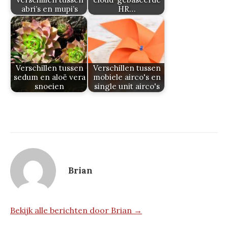
abri’s en mupi’s
HR…
Verschillen tussen
Verschillen tussen
sedum en aloë vera
mobiele airco's en
snoeien
single unit airco's
Brian
Bekijk alle berichten door Brian →