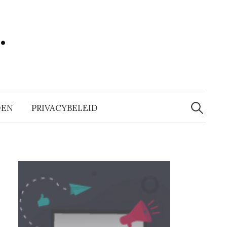
…
Zoeken
naar:
DEN
PRIVACYBELEID