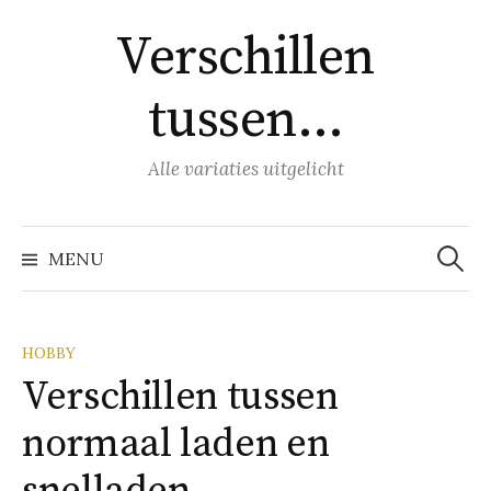
Naar
Verschillen
inhoud
springen
tussen…
Alle variaties uitgelicht
Zoeke
naar:
MENU
HOBBY
Verschillen tussen
normaal laden en