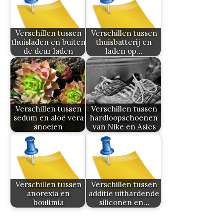
Verschillen tussen
Verschillen tussen
thuisladen en buiten
thuisbatterij en
de deur laden
laden op…
Verschillen tussen
Verschillen tussen
sedum en aloë vera
hardloopschoenen
snoeien
van Nike en Asics
Verschillen tussen
Verschillen tussen
anorexia en
additie uithardende
boulimia
siliconen en…