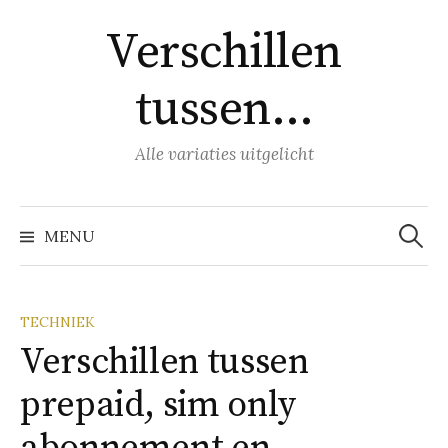
Naar
Verschillen
inhoud
springen
tussen…
Alle variaties uitgelicht
Zoeke
naar:
MENU
TECHNIEK
Verschillen tussen
prepaid, sim only