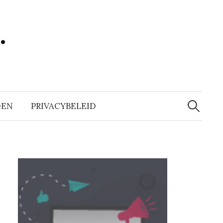
…
Zoeken
naar:
DEN
PRIVACYBELEID