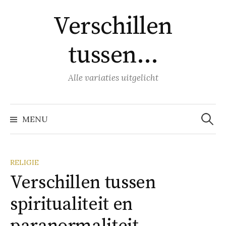
Naar
Verschillen
inhoud
springen
tussen…
Alle variaties uitgelicht
Zoeke
naar:
MENU
RELIGIE
Verschillen tussen
spiritualiteit en