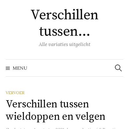
Naar
Verschillen
inhoud
springen
tussen…
Alle variaties uitgelicht
Zoeke
naar:
MENU
VERVOER
Verschillen tussen
wieldoppen en velgen